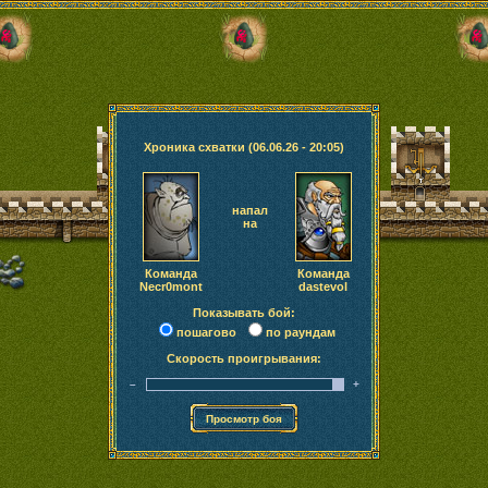
Хроника схватки (06.06.26 - 20:05)
напал
на
Команда
Команда
Necr0mont
dastevol
Показывать бой:
пошагово
по раундам
Скорость проигрывания:
–
+